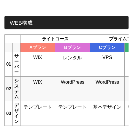
WEB構成
ライトコース
プライムコ
Aプラン
Bプラン
Cプラン
サ
WIX
VPS
レンタル
ー
01
バ
ー
シ
WIX
WordPress
WordPress
W
ス
02
テ
ム
デ
テンプレート
テンプレート
基本デザイン
専
ザ
03
イ
ン