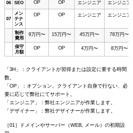
OP
OP
06
SEO
エンジニア
エンジニア
メン
OP
OP
エンジニア
エンジニア
07
テナ
ンス
制作
9万円〜
15万円〜
45万円〜
78万円〜
費用
保守
OP
OP
4万円〜
8万円〜
月額
「3H」：クライアントが習得または設定に要する時間
数。
「OP」：オプション。クライアント自身で行ない、必
要に応じて弊社にてサポート。
「エンジニア」：弊社エンジニアが作業します。
「デザイナー」：弊社デザイナーが作業します。
［01］ドメインやサーバー（WEB, メール）の初期設