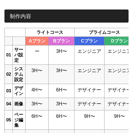
制作内容
ライトコース
プライムコース
Aプラン
Bプラン
Cプラン
Dプラン
サー
ー
3H〜
エンジニア
エンジニア
01
バ設
定
シス
3H〜
3H〜
エンジニア
エンジニア
02
テム
設定
デザ
4H〜
6H〜
デザイナー
デザイナー
03
イン
04
画像
3H〜
3H〜
デザイナー
デザイナー
ペー
6H〜
6H〜
9H〜
9H〜
05
ジ編
集