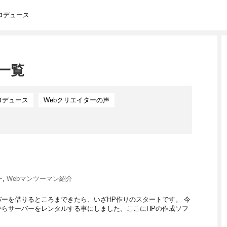
ロデュース
一覧
ロデュース
Webクリエイターの声
ー
,
Webマンツーマン紹介
ーを借りるところまできたら、いざHP作りのスタートです。 今
らサーバーをレンタルする事にしました。ここにHPの作成ソフ