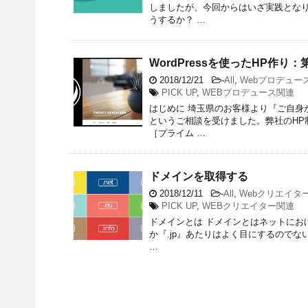
しましたが、今回からはいざ実践となり
うするか？ …
WordPressを使ったHP作り
2018/12/21
-
All
,
Webプロデュー
PICK UP
,
WEBプロデュース関連
はじめに 埼玉県のお客様より『ご自身
というご相談を受けました。弊社のHP
［プライム …
ドメインを取得する
2018/12/11
-
All
,
Webクリエイタ
PICK UP
,
WEBクリエイター関連
ドメインとは ドメインとはネットにお
か『.jp』あたりはよく目にするのでな
…