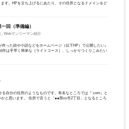
ます。HPを立ち上げるにあたり、その住所となるドメインをど
：第一回（準備編）
ス
,
Webマンツーマン紹介
が作った絵や小説などをホームページ（以下HP）で公開したい』
制作は手早く簡単な［ライトコース］、しっかりつくりこみたい
ー
ける自分の住所のようなものです。有名なところでは『.com』と
いかと思います。 住所で言うと「●●県xx市2丁目」となるところ