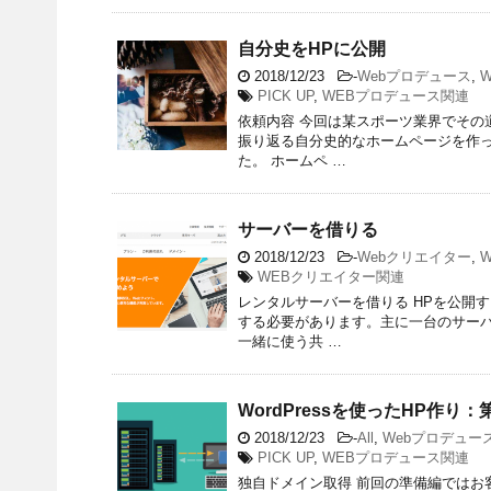
自分史をHPに公開
2018/12/23
-
Webプロデュース
,
PICK UP
,
WEBプロデュース関連
依頼内容 今回は某スポーツ業界でその
振り返る自分史的なホームページを作
た。 ホームペ …
サーバーを借りる
2018/12/23
-
Webクリエイター
,
WEBクリエイター関連
レンタルサーバーを借りる HPを公開
する必要があります。主に一台のサー
一緒に使う共 …
WordPressを使ったHP作
2018/12/23
-
All
,
Webプロデュー
PICK UP
,
WEBプロデュース関連
独自ドメイン取得 前回の準備編ではお