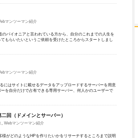
Webマンツーマン紹介
道のパイオニアと言われている方から、自分のこれまでの人生を
ってもらいたいというご依頼を受けたところからスタートしまし
Webマンツーマン紹介
するにはサイトに載せるデータをアップロードするサーバーを用意
バーを自分だけで占有できる専用サーバー、何人かのユーザーで
り：第二回（ドメインとサーバー）
ス
,
Webマンツーマン紹介
客様がどのようなHPを作りたいかをリサーチするところまで説明